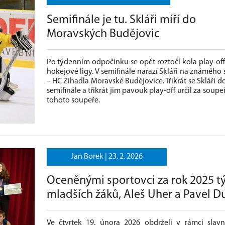
Semifinále je tu. Skláři míří do
Moravských Budějovic
Po týdenním odpočinku se opět roztočí kola play-off
hokejové ligy. V semifinále narazí Skláři na známého
– HC Žihadla Moravské Budějovice. Třikrát se Skláři do
semifinále a třikrát jim pavouk play-off určil za soupe
tohoto soupeře.
Jan Borek |
23. 2. 2026
Oceněnými sportovci za rok 2025 t
mladších žáků, Aleš Uher a Pavel D
Ve čtvrtek 19. února 2026 obdrželi v rámci slavn