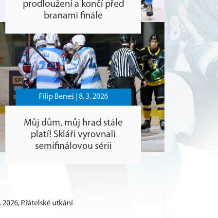
prodloužení a končí před
branami finále
Filip Beneš |
8. 3. 2026
Můj dům, můj hrad stále
platí! Skláři vyrovnali
semifinálovou sérii
9. 2026, Přátelské utkání