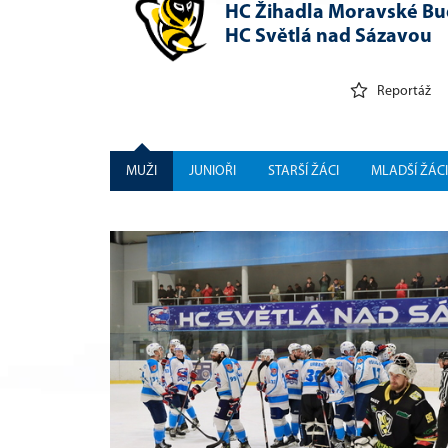
HC Žihadla Moravské Bu
HC Světlá nad Sázavou
Reportáž
MUŽI
JUNIOŘI
STARŠÍ ŽÁCI
MLADŠÍ ŽÁCI