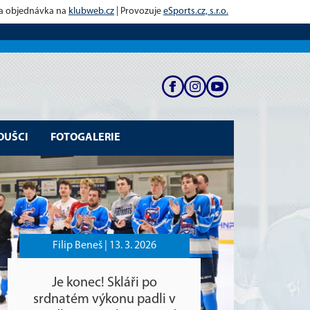
 a objednávka na
klubweb.cz
| Provozuje
eSports.cz, s.r.o.
OUŠCI
FOTOGALERIE
Filip Beneš |
13. 3. 2026
Je konec! Skláři po
srdnatém výkonu padli v