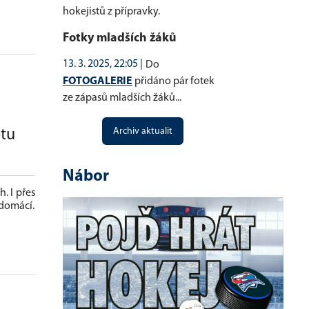
hokejistů z přípravky.
Fotky mladších žáků
13. 3. 2025, 22:05 |
Do
FOTOGALERIE
přidáno pár fotek
ze zápasů mladších žáků...
Archiv aktualit
otu
Nábor
. I přes
 domácí.