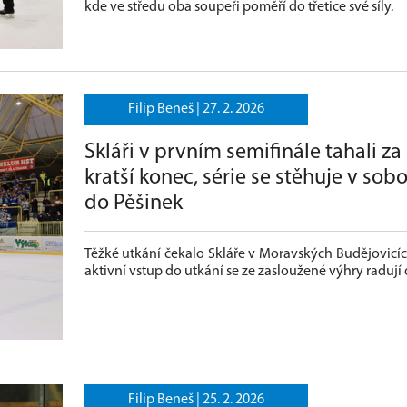
kde ve středu oba soupeři poměří do třetice své síly.
Filip Beneš |
27. 2. 2026
Skláři v prvním semifinále tahali za
kratší konec, série se stěhuje v sob
do Pěšinek
Těžké utkání čekalo Skláře v Moravských Budějovicích
aktivní vstup do utkání se ze zasloužené výhry radují
Filip Beneš |
25. 2. 2026