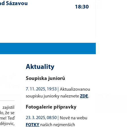
ad Sázavou
18:30
Aktuality
Soupiska juniorů
7. 11. 2025, 19:53 |
Aktualizovanou
soupisku juniorky naleznete
ZDE
.
Fotogalerie přípravky
ajistil
o, že se
23. 3. 2025, 08:50 |
Nově na webu
íme! Teď
dějovic,
FOTKY
našich nejmenších