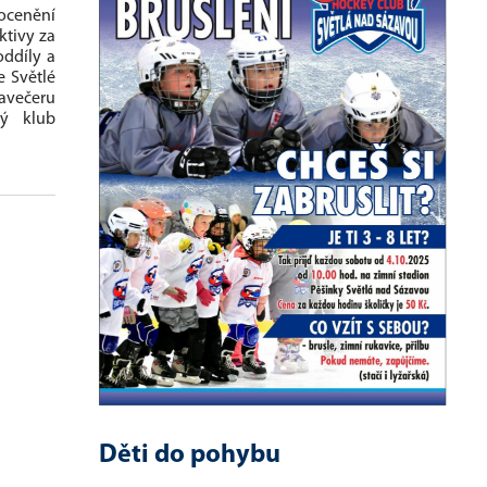
 ocenění
ktivy za
oddíly a
e Světlé
lavečeru
vý klub
Děti do pohybu