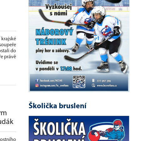
 krajské
 soupeře
stali do
ře právě
Školička bruslení
ým
udák
ostního