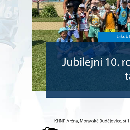
Jakub 
Jubilejní 10. 
KHNP Aréna, Moravské Budějovice, st 11.