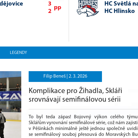
dějovice
3
HC Světlá n
pp
2
HC Hlinsko
LEGENDY
Filip Beneš |
2. 3. 2026
Komplikace pro Žihadla, Skláři
srovnávají semifinálovou sérii
To byl teda zápas! Bojovný výkon celého týmu z
Sklářům vyrovnání semifinálové série, což nám zajistil
v Pěšinkách minimálně ještě jednou společně uvid
se semifinálový souboj přesouvá do Moravských Bu