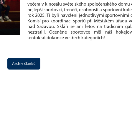
večera v kinosálu světelského společenského domu
nejlepší sportovci, trenéři, osobnosti a sportovní kole
rok 2025. Ti byli navrženi jednotlivými sportovními 
Komisí pro koordinaci sportů při Městském úřadu v
nad Sázavou. Skláři se ani letos na tradičním ga
neztratili. Oceněné sportovce měl náš hokejo
tentokrát dokonce ve třech kategoriích!
Archiv článků