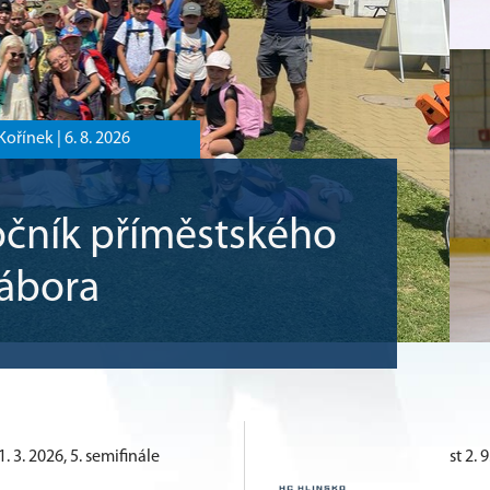
Kořínek |
6. 8. 2026
ročník příměstského
tábora
 3. 2026, 5. semifinále
st 2. 